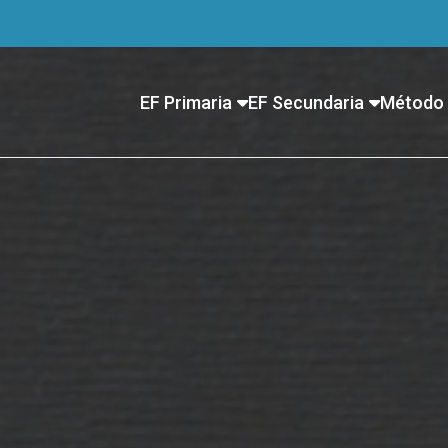
EF Primaria
EF Secundaria
Método 