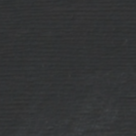
He leído y acepto la
polí