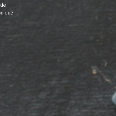
 de
ón que