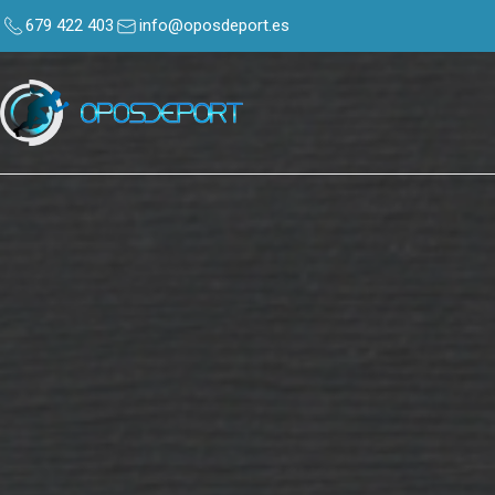
679 422 403
info@oposdeport.es