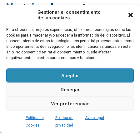
Ventajas de nuestra
Gestionar el consentimiento
preparación para las
de las cookies
oposiciones de EF
Para ofrecer las mejores experiencias, utilizamos tecnologías como las
Secundaria en Andalucía
cookies para almacenar y/o acceder a la información del dispositivo. El
consentimiento de estas tecnologías nos permitirá procesar datos como
COMUNIDAD
el comportamiento de navegación o las identificaciones únicas en este
sitio. No consentir o retirar el consentimiento, puede afectar
Únete a una comunidad
negativamente a ciertas características y funciones.
Preparar unas oposiciones en solitario es duro. Con
Oposdeport te integras en un grupo de compañeros
Aceptar
que comparten tu mismo objetivo: conseguir la
plaza
de profesor de EF Secundaria en Andalucía
.
Denegar
Resolvéis dudas juntos, os motiváis mutuamente y
aprendéis más de lo que creéis compartiendo el
Ver preferencias
proceso.
CONTENIDO
Política de
Política de
Aviso legal
Acceso exclusivo a contenido
Cookies
privacidad
especializado