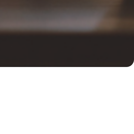
ntegral
ecuentes en la preparación de las
de EF
es dedicar casi todo el tiempo al