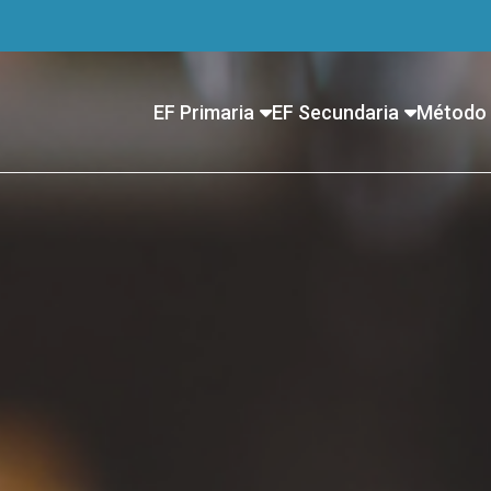
EF Primaria
EF Secundaria
Método 