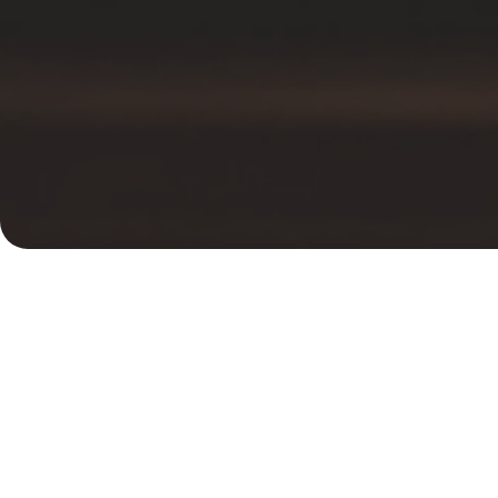
Especialización exclus
En Oposdeport no preparamos otras esp
materiales de secundaria para el oposit