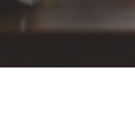
iva en EF
Preparación i
ecialidades ni adaptamos
Uno de los
errores más fr
or a maestro. El método de
oposiciones de maestro 