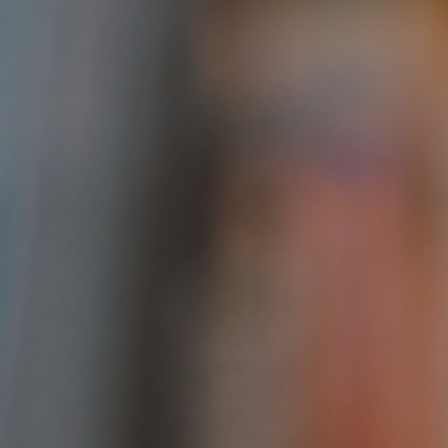
He leído y acepto la
polí