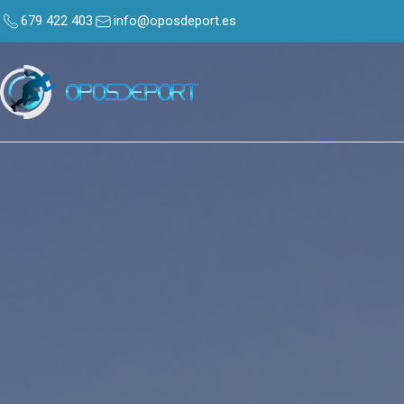
679 422 403
info@oposdeport.es