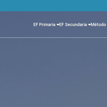
EF Primaria
EF Secundaria
Método 