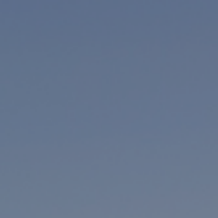
He leído y acepto la
polí