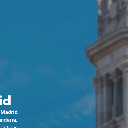
id
n Madrid
.
undaria
,
ácticas,