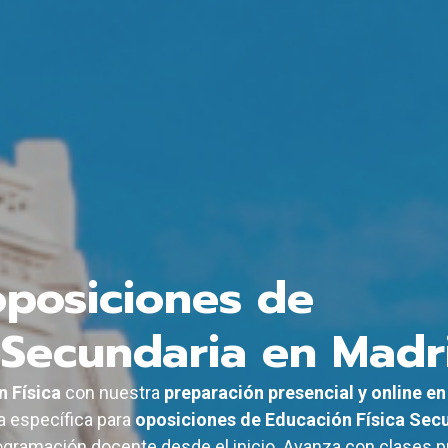
oposiciones de
 Secundaria en Madr
n Física
con nuestra
preparación presencial y online e
 específica para
oposiciones de Educación Física Sec
gramación docente desde el inicio. Avanza con clases pr