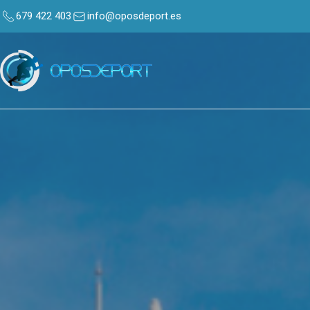
679 422 403
info@oposdeport.es