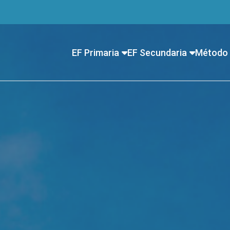
EF Primaria
EF Secundaria
Método 