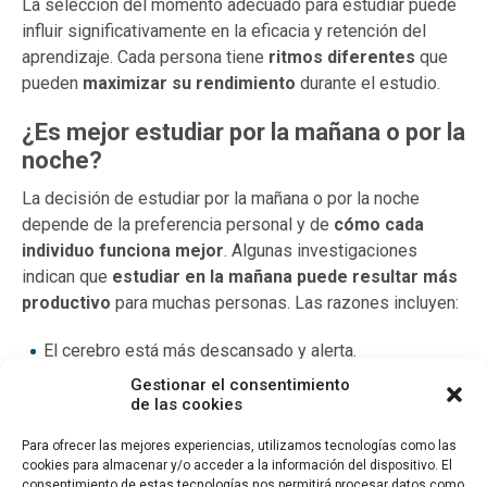
La selección del momento adecuado para estudiar puede
influir significativamente en la eficacia y retención del
aprendizaje. Cada persona tiene
ritmos diferentes
que
pueden
maximizar su rendimiento
durante el estudio.
¿Es mejor estudiar por la mañana o por la
noche?
La decisión de estudiar por la mañana o por la noche
depende de la preferencia personal y de
cómo cada
individuo funciona mejor
. Algunas investigaciones
indican que
estudiar en la mañana puede resultar más
productivo
para muchas personas. Las razones incluyen:
El cerebro está más descansado y alerta.
Gestionar el consentimiento
Menos distracciones en el entorno.
de las cookies
Mayor capacidad de concentración.
Para ofrecer las mejores experiencias, utilizamos tecnologías como las
cookies para almacenar y/o acceder a la información del dispositivo. El
consentimiento de estas tecnologías nos permitirá procesar datos como